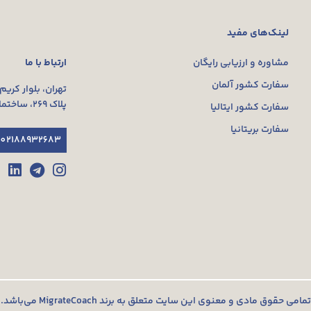
لینک‌های مفید
ارتباط با ما
مشاوره و ارزیابی رایگان
سفارت کشور آلمان
تهران، بلوار کریم
پلاک ۲۶۹، ساختمان پردیس ویلا، طبقه سوم، واحد ۳۰۳
سفارت کشور ایتالیا
سفارت بریتانیا
02188932683
تمامی حقوق مادی و معنوی این سایت متعلق به برند MigrateCoach می‌باشد.