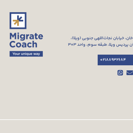
‌خان، خیابان نجات‌اللهی جنوبی (ویلا)،
02188932684