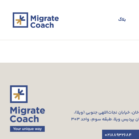
بلاگ
‌خان، خیابان نجات‌اللهی جنوبی (ویلا)،
02188932684