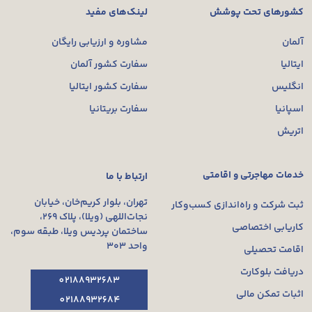
کشورهای تحت پوشش
لینک‌های مفید
آلمان
مشاوره و ارزیابی رایگان
ایتالیا
سفارت کشور آلمان
انگلیس
سفارت کشور ایتالیا
اسپانیا
سفارت بریتانیا
اتریش
خدمات مهاجرتی و اقامتی
ارتباط با ما
تهران، بلوار کریم‌خان، خیابان
ثبت شرکت و راه‌اندازی کسب‌وکار
نجات‌اللهی (ویلا)، پلاک ۲۶۹،
کاریابی اختصاصی
ساختمان پردیس ویلا، طبقه سوم،
واحد ۳۰۳
اقامت تحصیلی
دریافت بلوکارت
02188932683
اثبات تمکن مالی
02188932684