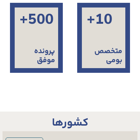
500+
10+
متخصص
پرونده
بومی
موفق
کشورها