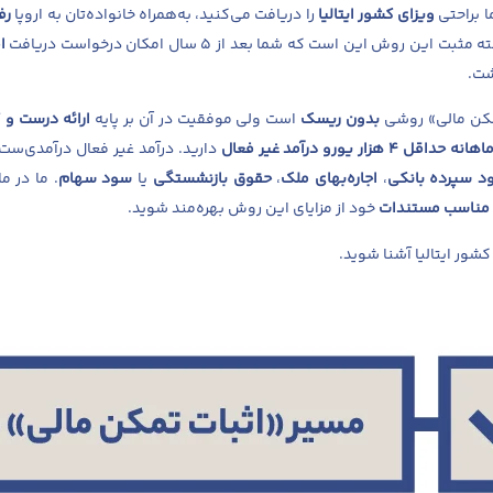
ا براحتی
ویزای کشور ایتالیا
را دریافت می‌کنید، به‌همراه خانواده‌تان به اروپا
رف
ن روش این است که شما بعد از ۵ سال امکان درخواست دریافت
ا
شت.
تمکن مالی» روشی
بدون ریسک
است ولی موفقیت در آن بر پایه
ارائه درست و 
اهانه حداقل ۴ هزار یورو درآمد غیر فعال
دارید. درآمد غیر فعال درآمدی‌ست ک
د سپرده بانکی
،
اجاره‌بهای ملک
،
حقوق بازنشستگی
یا
سود سهام
. ما در م
ه مناسب مستندات
خود از مزایای این روش بهره‌مند شوید.
کشور ایتالیا آشنا شوید.