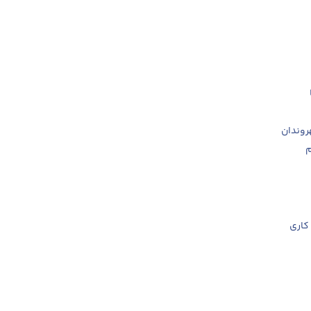
روندان
م
کاری